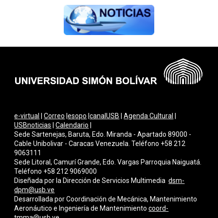
e-virtual
|
Correo
|
esopo
|
canalUSB
|
Agenda Cultural
|
USBnoticias
|
Calendario
|
Sede Sartenejas, Baruta, Edo. Miranda - Apartado 89000 -
Cable Unibolivar - Caracas Venezuela. Teléfono +58 212
9063111
Sede Litoral, Camurí Grande, Edo. Vargas Parroquia Naiguatá.
Teléfono +58 212 9069000
Diseñada por la Dirección de Servicios Multimedi
a
dsm-
dpm@usb.ve
Desarrollada por
Coordinación de Mecánica, Mantenimiento
Aeronáutico e Ingeniería de Mantenimiento
coord-
tmma@usb.ve